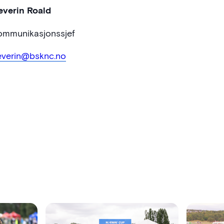
everin Roald
ommunikasjonssjef
everin@bsknc.no