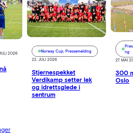
Pres
Norway Cup
, 
Pressemelding
ng
 JULI 2026
22. JULI 2026
27. MAI 
 nå
Stjernespekket
300 mi
Verdikamp setter lek
Oslo
og idrettsglede i
sentrum