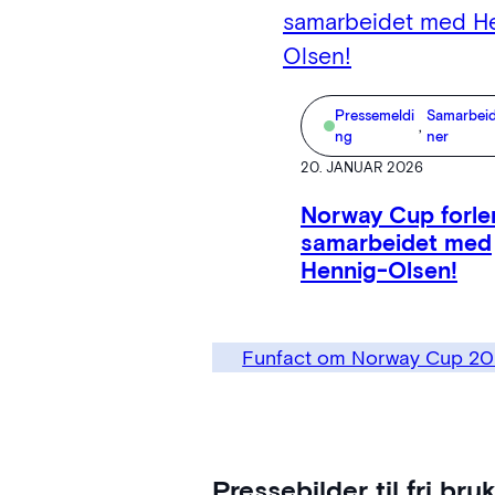
Pressemeldi
Samarbeid
, 
ng
ner
20. JANUAR 2026
Norway Cup forle
samarbeidet med
Hennig-Olsen!
Funfact om Norway Cup 2
Pressebilder til fri bruk