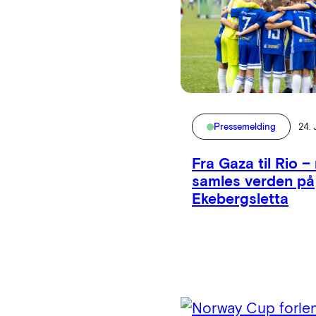
Pressemelding
24.
Fra Gaza til Rio –
samles verden på
Ekebergsletta