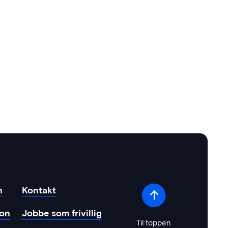
n
Kontakt
jon
Jobbe som frivillig
Til toppen