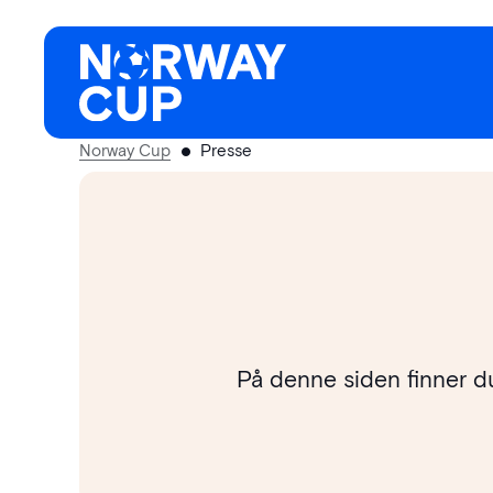
Hopp
til
innhold
Norway Cup
Presse
På denne siden finner du