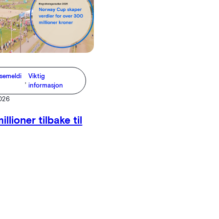
semeldi
Viktig
, 
informasjon
2026
llioner tilbake til