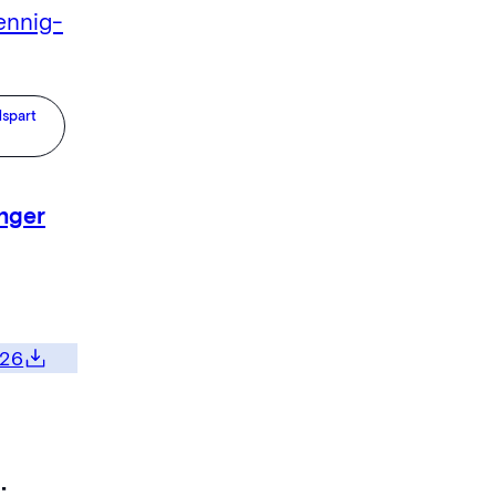
spart
nger
026
: