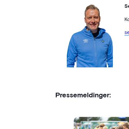
S
K
s
Pressemeldinger: