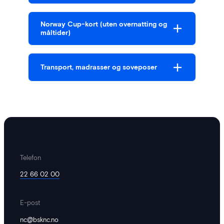
Norway Cup-kort (uten overnatting og
måltider)
Transport, madrasser og soveposer
Telefon
22 66 02 00
E-post
nc@bsknc.no