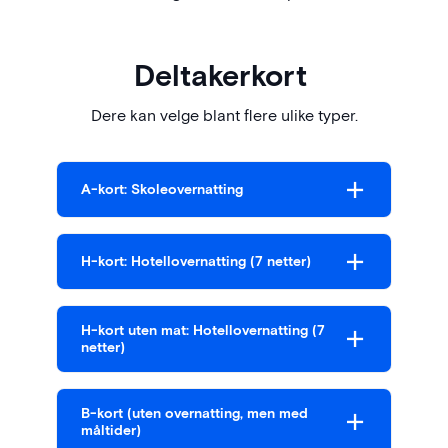
Deltakerkort
Dere kan velge blant flere ulike typer.
A-kort: Skoleovernatting
H-kort: Hotellovernatting (7 netter)
H-kort uten mat: Hotellovernatting (7
netter)
B-kort (uten overnatting, men med
måltider)