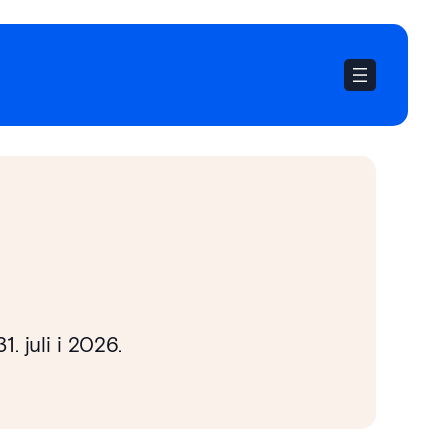
. juli i 2026.