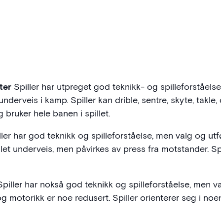
eter
Spiller har utpreget god teknikk- og spilleforståels
 underveis i kamp. Spiller kan drible, sentre, skyte, takl
bruker hele banen i spillet.
ller har god teknikk og spilleforståelse, men valg og utf
let underveis, men påvirkes av press fra motstander. Spil
Spiller har nokså god teknikk og spilleforståelse, men va
og motorikk er noe redusert. Spiller orienterer seg i no