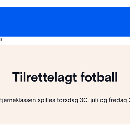
ll
Tilrettelagt fotball
erneklassen spilles torsdag 30. juli og fredag 31