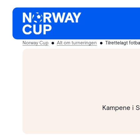
Hopp
til
innhold
Norway Cup
Alt om turneringen
Tilrettelagt fotba
Kampene i Stj