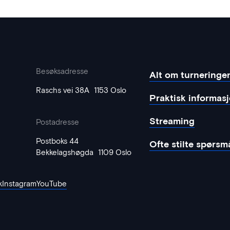
Besøksadresse
Alt om turneringe
Raschs vei 38A 1153 Oslo
Praktisk informas
Streaming
Postadresse
Postboks 44
Ofte stilte spørsm
Bekkelagshøgda 1109 Oslo
k
Instagram
YouTube