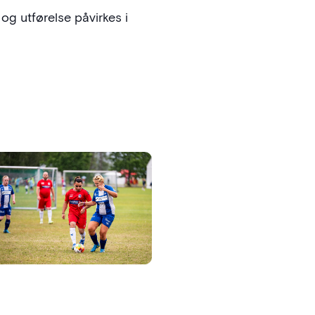
 og utførelse påvirkes i