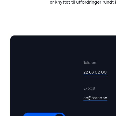
er knyttet til utfordringer run
Telefon
22 66 02 00
E-post
nc@bsknc.no