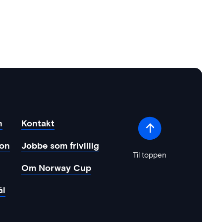
n
Kontakt
jon
Jobbe som frivillig
Til toppen
Om Norway Cup
ål