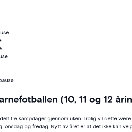
pause
e
e
ause
 pause
nefotballen (10, 11 og 12 åri
tildelt tre kampdager gjennom uken. Trolig vil dette vær
, onsdag og fredag. Nytt av året er at det ikke kan ve