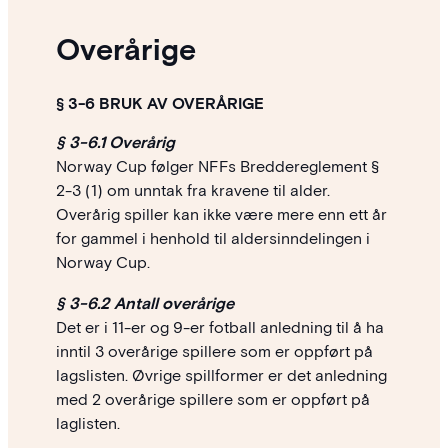
Overårige
§ 3-6 BRUK AV OVERÅRIGE
§ 3-6.1 Overårig
Norway Cup følger NFFs Breddereglement §
2-3 (1) om unntak fra kravene til alder.
Overårig spiller kan ikke være mere enn ett år
for gammel i henhold til aldersinndelingen i
Norway Cup.
§ 3-6.2 Antall overårige
Det er i 11-er og 9-er fotball anledning til å ha
inntil 3 overårige spillere som er oppført på
lagslisten. Øvrige spillformer er det anledning
med 2 overårige spillere som er oppført på
laglisten.