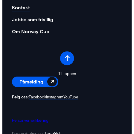
Kontakt
Jobbe som frivillig
Om Norway Cup
Til toppen
Påmelding
Følg oss:
Facebook
Instagram
YouTube
Personvernerklæring
Design & utvikling:
The Pitch