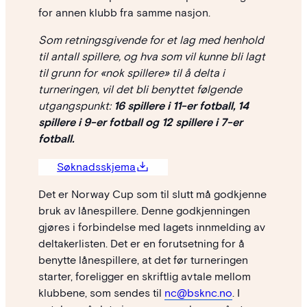
for annen klubb fra samme nasjon.
Som retningsgivende for et lag med henhold
til antall spillere, og hva som vil kunne bli lagt
til grunn for «nok spillere» til å delta i
turneringen, vil det bli benyttet følgende
utgangspunkt:
16 spillere i 11-er fotball, 14
spillere i 9-er fotball og 12 spillere i 7-er
fotball.
Søknadsskjema
Det er Norway Cup som til slutt må godkjenne
bruk av lånespillere. Denne godkjenningen
gjøres i forbindelse med lagets innmelding av
deltakerlisten. Det er en forutsetning for å
benytte lånespillere, at det før turneringen
starter, foreligger en skriftlig avtale mellom
klubbene, som sendes til
nc@bsknc.no
. I