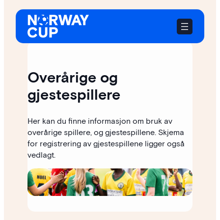
Hopp
til
innhold
Overårige og
gjestespillere
Her kan du finne informasjon om bruk av
overårige spillere, og gjestespillene. Skjema
for registrering av gjestespillene ligger også
vedlagt.