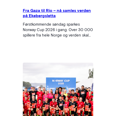
Fra Gaza til Rio – nå samles verden
på Ekebergsletta
Førstkommende søndag sparkes
Norway Cup 2026 i gang. Over 30 000
spillere fra hele Norge og verden skal
spille flere enn 5000 kamper, og over
en halv million mennesker vil besøke
Ekebergsletta i Oslo. På deltakerlisten
står lag fra blant annet Brasil,
Elfenbenskysten, Ghana, Kenya, Mexico,
Mongolia, Nepal, Pakistan, Palestina,
Filippinene, USA og Zambia. Unge
spillere…