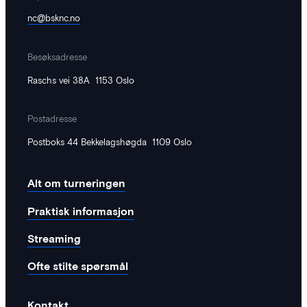
Hedda
·
20. januar 2026
nc@bsknc.no
Norway Cup forlenger samarbeidet
med Hennig-Olsen!
Besøksadresse
Norway Cup har gleden av å kunngjøre
Raschs vei 38A 1153 Oslo
at turneringen forlenger samarbeidet
med Hennig-Olsen. Den nye avtalen
Postadresse
sikrer videreføring av et mangeårig og
verdifullt partnerskap under verdens
Postboks 44 Bekkelagshøgda 1109 Oslo
største fotballturnering for barn og
unge. I lys av den nye forskriften som
regulerer markedsføring av visse
Alt om turneringen
næringsmidler mot barn, har partene
gjort nødvendige tilpasninger for å sikre
Praktisk informasjon
at…
Streaming
Ofte stilte spørsmål
Kontakt