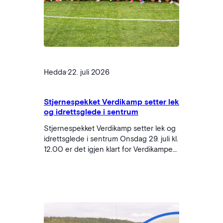
Hedda
·
22. juli 2026
Stjernespekket Verdikamp setter lek
og idrettsglede i sentrum
Stjernespekket Verdikamp setter lek og
idrettsglede i sentrum Onsdag 29. juli kl.
12.00 er det igjen klart for Verdikampen
på Ekebergsletta under Norway Cup.
Kjente profiler fra idrett, kultur og
samfunnsliv møtes til en vennskapelig
fotballkamp for å løfte fram årets tema:
LEK. Verdikampen handler om mer enn
resultatet på banen. Årets tema setter
søkelyset…