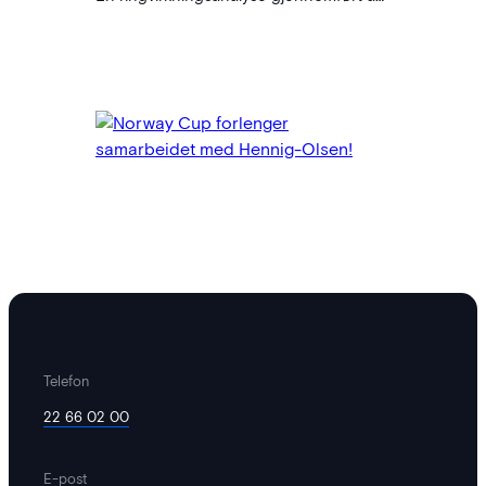
Innovasjon Norge viser at Norway Cup
2025 bidro med hele 304 millioner
kroner i regional verdiskaping for Oslo
og Akershus. Turneringen, som samlet
53 000 tilreisende og totalt rundt 95
000 involverte, er dermed et av landets
største årlige løft for…
Telefon
22 66 02 00
E-post