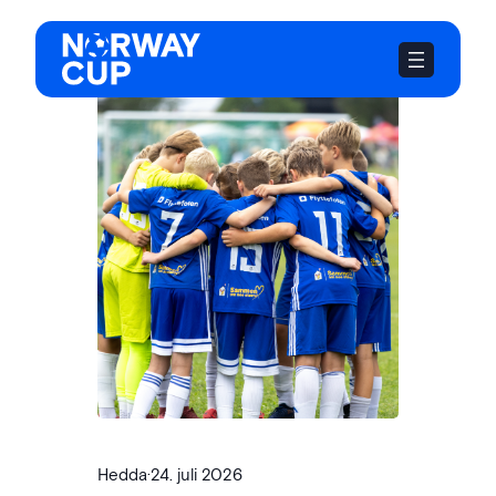
Hopp
til
innhold
Hedda
·
24. juli 2026