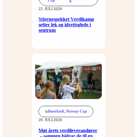
Cup
g
22. JULI 2026
Stjernespekket Verdikamp
setter lek og idrettsglede i
sentrum
Bærekraft
, 
Norway Cup
20. JULI 2026
Møt årets verdileverandører
– sammen bidrar de til en