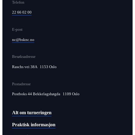
Telefon
22 66 02 00
E-post
nc@bsknc.no
Besøksadresse
Raschs vei 38A 1153 Oslo
Postadresse
Postboks 44 Bekkelagshøgda 1109 Oslo
Alt om turneringen
Praktisk informasjon