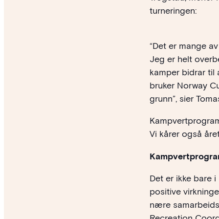
turneringen:
“Det er mange av
Jeg er helt overb
kamper bidrar ti
bruker Norway Cup
grunn”, sier Toma
Kampvertprogram
Vi kårer også åre
Kampvertprogra
Det er ikke bare 
positive virkning
nære samarbeidsp
Recreation Coord