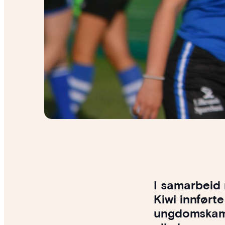
I samarbeid
Kiwi innført
ungdomskampe