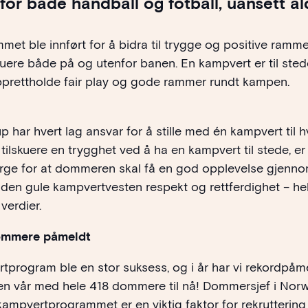
 for både håndball og fotball, uansett al
t ble innført for å bidra til trygge og positive rammer f
uere både på og utenfor banen. En kampvert er til ste
prettholde fair play og gode rammer rundt kampen.
har hvert lag ansvar for å stille med én kampvert til hv
og tilskuere en trygghet ved å ha en kampvert til stede, er
ge for at dommeren skal få en god opplevelse gjenn
den gule kampvertvesten respekt og rettferdighet – hel
verdier.
mmere påmeldt
tprogram ble en stor suksess, og i år har vi rekordpåme
 vår med hele 418 dommere til nå! Dommersjef i Nor
ampvertprogrammet er en viktig faktor for rekruttering