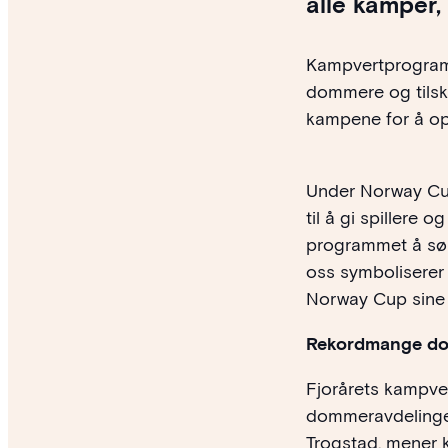
alle kamper,
Kampvertprogramme
dommere og tilsk
kampene for å op
Under Norway Cup 
til å gi spillere 
programmet å sør
oss symboliserer 
Norway Cup sine 
Rekordmange do
Fjorårets kampver
dommeravdelingen
Trogstad, mener k