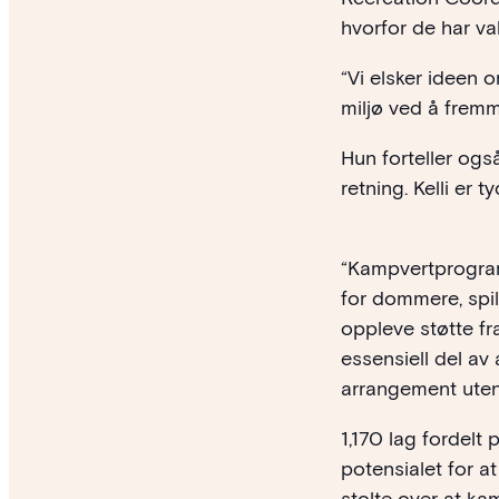
hvorfor de har v
“Vi elsker ideen o
miljø ved å fremm
Hun forteller ogs
retning. Kelli er
“Kampvertprogramm
for dommere, spil
oppleve støtte f
essensiell del av
arrangement ute
1,170 lag fordelt
potensialet for a
stolte over at ka