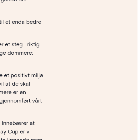
til et enda bedre
et steg i riktig
 unge dommere:
et positivt miljø
l at de skal
mere er en
 gjennomført vårt
m innebærer at
way Cup er vi
 ta lignende grep