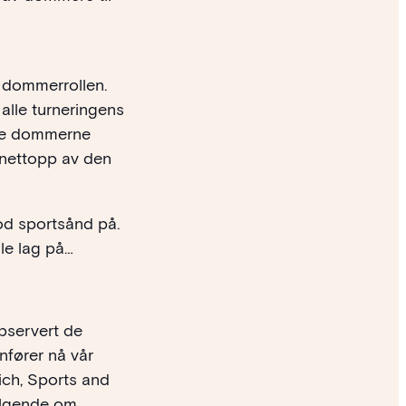
 dommerrollen.
alle turneringens
ske dommerne
 nettopp av den
d sportsånd på.
le lag på…
observert de
nfører nå vår
ich, Sports and
følgende om