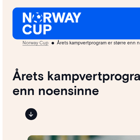
Hopp
til
innhold
Norway Cup
Årets kampvertprogram er større enn 
Årets kampvertprogra
enn noensinne