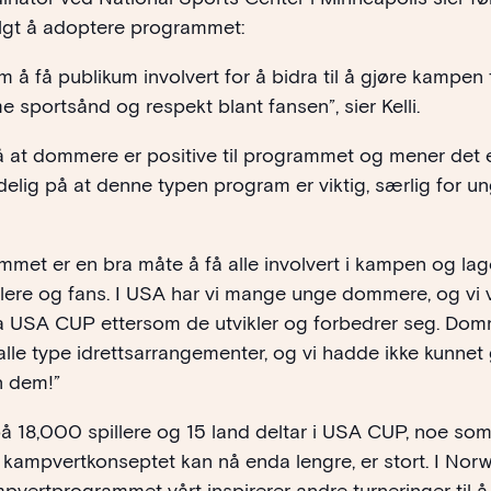
algt å adoptere programmet:
m å få publikum involvert for å bidra til å gjøre kampen 
e sportsånd og respekt blant fansen”, sier Kelli.
å at dommere er positive til programmet og mener det er 
 tydelig på at denne typen program er viktig, særlig for
et er en bra måte å få alle involvert i kampen og lage 
lere og fans. I USA har vi mange unge dommere, og vi vi
ra USA CUP ettersom de utvikler og forbedrer seg. Dom
 alle type idrettsarrangementer, og vi hadde ikke kunnet
n dem!”
 på 18,000 spillere og 15 land deltar i USA CUP, noe so
t kampvertkonseptet kan nå enda lengre, er stort. I Nor
mpvertprogrammet vårt inspirerer andre turneringer til å