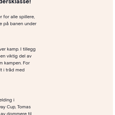
dersklasse!
or alle spillere,
de på banen under
er kamp. I tillegg
 en viktig del av
om kampen. For
t i tråd med
lding i
way Cup, Tomas
 av dommere til