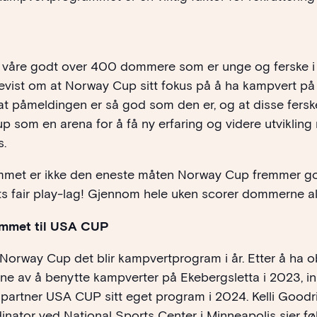
 våre godt over 400 dommere som er unge og ferske i
evist om at Norway Cup sitt fokus på å ha kampvert på 
l at påmeldingen er så god som den er, og at disse fer
 som en arena for å få ny erfaring og videre utvikling
s.
met er ikke den eneste måten Norway Cup fremmer go
ts fair play-lag! Gjennom hele uken scorer dommerne al
mmet til USA CUP
i Norway Cup det blir kampvertprogram i år. Etter å ha 
ene av å benytte kampverter på Ekebergsletta i 2023, in
artner USA CUP sitt eget program i 2024. Kelli Goodr
inator ved National Sports Center i Minneapolis sier 