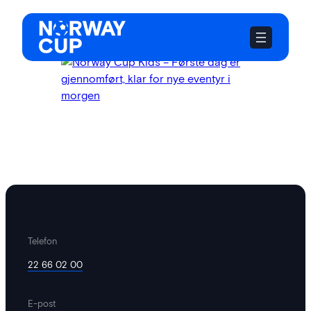
Hopp
til
innhold
Telefon
22 66 02 00
digital@thepitch.no
·
14. oktober 2025
E-post