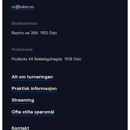
nc@bsknc.no
Norway Cup Kids – Første dag er
gjennomført, klar for nye eventyr i
morgen
Besøksadresse
Første dag av Norway Cup Kids er vel
Raschs vei 38A 1153 Oslo
gjennomført, og for den dag det har
vært! Smilene, energien og innsatsen
Postadresse
fra barna har vært fantastisk.
Postboks 44 Bekkelagshøgda 1109 Oslo
Alt om turneringen
Praktisk informasjon
Streaming
Ofte stilte spørsmål
Kontakt