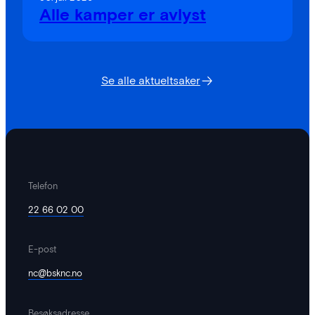
Alle kamper er avlyst
Se alle aktueltsaker
Telefon
22 66 02 00
E-post
nc@bsknc.no
Besøksadresse