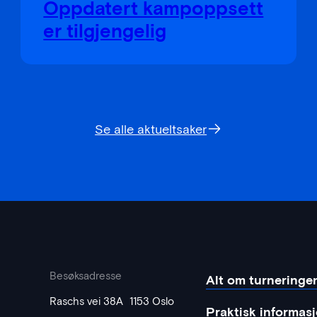
Oppdatert kampoppsett
er tilgjengelig
Se alle aktueltsaker
Besøksadresse
Alt om turneringe
Raschs vei 38A 1153 Oslo
Praktisk informas