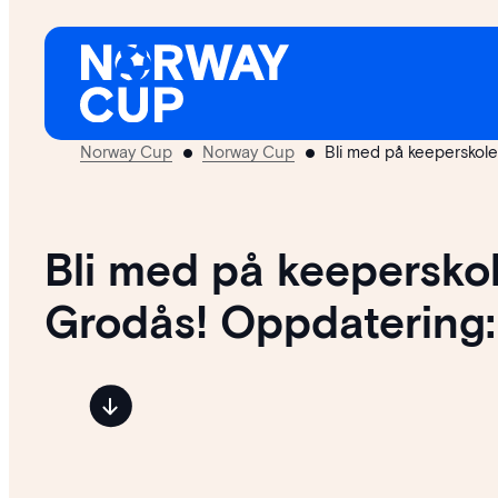
Hopp
til
innhold
Norway Cup
Norway Cup
Bli med på keeperskol
Bli med på keepersko
Grodås! Oppdatering: 