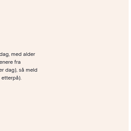
 dag, med alder
enere fra
er dag), så meld
 etterpå).