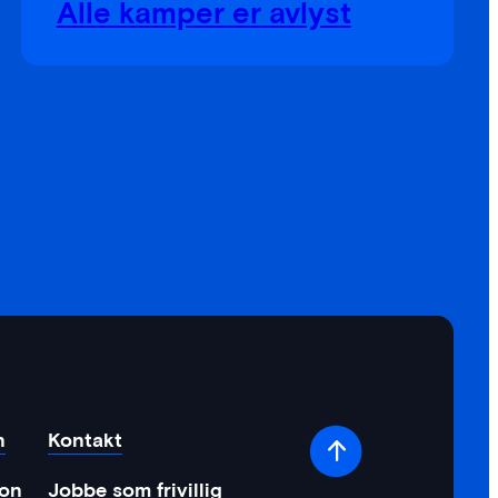
Alle kamper er avlyst
n
Kontakt
jon
Jobbe som frivillig