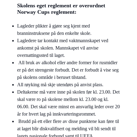
Skolens eget reglement er overordnet
Norway Cups reglement:
Lagleder plikter å gjøre seg kjent med
branninstruksene på den enkelte skole.
Lagledere tar kontakt med vaktmannskapet ved
ankomst på skolen. Mannskapet vil anvise
overnattingssted til laget.
All bruk av alkohol eller andre former for rusmidler
er på det strengeste forbudt. Det er forbudt å vise seg
på skolens område i beruset tilstand.
All røyking må skje utendørs på anvist plass.
Deltakerne må være inne på skolen før kl. 23.00. Det
skal være ro på skolene mellom kl. 23.00 og kl.
06.00. Det skal være minst en ansvarlig leder over 20
år for hvert lag på innkvarteringsrommet.
Brudd på ett eller flere av disse punktene kan føre til
at laget blir diskvalifisert og melding vil bli sendt til
lagets nasjonale forbund samt til UEFA.