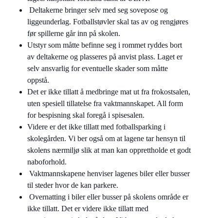
Deltakerne bringer selv med seg sovepose og
liggeunderlag. Fotballstøvler skal tas av og rengjøres
før spillerne går inn på skolen.
Utstyr som måtte befinne seg i rommet ryddes bort
av deltakerne og plasseres på anvist plass. Laget er
selv ansvarlig for eventuelle skader som måtte
oppstå.
Det er ikke tillatt å medbringe mat ut fra frokostsalen,
uten spesiell tillatelse fra vaktmannskapet. All form
for bespisning skal foregå i spisesalen.
Videre er det ikke tillatt med fotballsparking i
skolegården. Vi ber også om at lagene tar hensyn til
skolens nærmiljø slik at man kan opprettholde et godt
naboforhold.
Vaktmannskapene henviser lagenes biler eller busser
til steder hvor de kan parkere.
Overnatting i biler eller busser på skolens område er
ikke tillatt. Det er videre ikke tillatt med