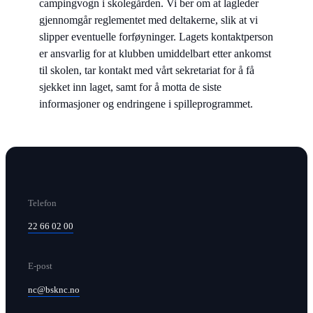
campingvogn i skolegården. Vi ber om at lagleder
gjennomgår reglementet med deltakerne, slik at vi
slipper eventuelle forføyninger. Lagets kontaktperson
er ansvarlig for at klubben umiddelbart etter ankomst
til skolen, tar kontakt med vårt sekretariat for å få
sjekket inn laget, samt for å motta de siste
informasjoner og endringene i spilleprogrammet.
Telefon
22 66 02 00
E-post
nc@bsknc.no